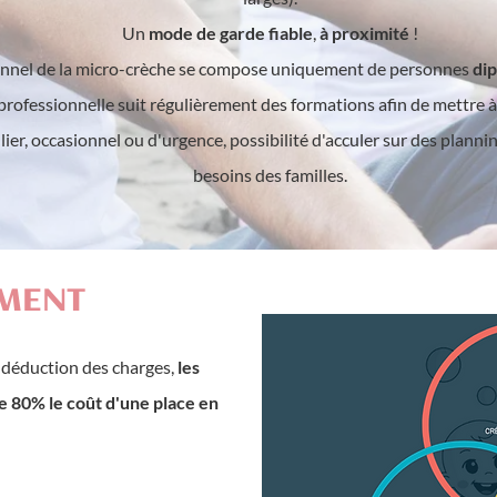
Un
mode de garde fiable
,
à proximité
!
sonnel de la micro-crèche se compose uniquement de personnes
dip
iprofessionnelle suit régulièrement des formations afin de mettre à
ulier, occasionnel ou d'urgence, possibilité d'acculer sur des plann
besoins des familles.
MENT
a déduction des charges,
les
de 80% le coût d'une place en