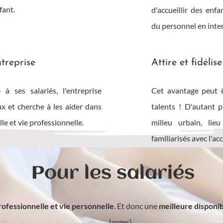
fant.
d'accueillir des en
du personnel en inte
ntreprise
Attire et fidélis
à ses salariés, l'entreprise
Cet avantage peut ê
ux et cherche à les aider dans
talents ! D'autant p
le et vie professionnelle.
milieu urbain, lie
familiarisés avec l'accu
Pour les salariés
rofessionnelle et vie personnelle
. Et donc une
meilleure disponib
larges).